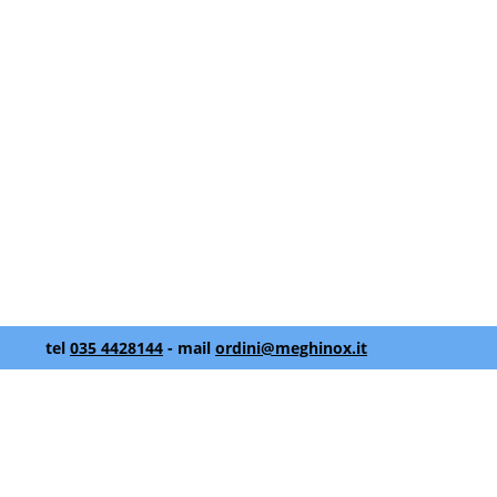
tel
035 4428144
- mail
ordini@meghinox.it