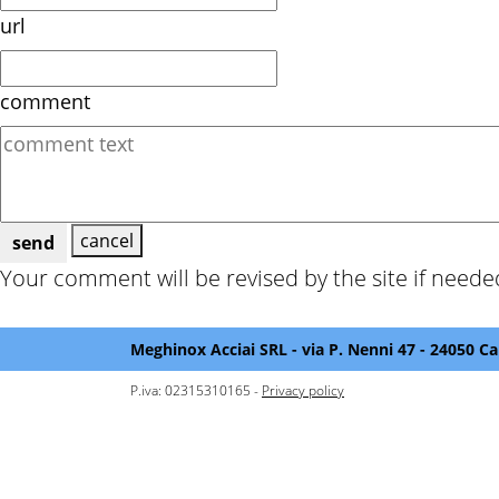
url
comment
cancel
send
Your comment will be revised by the site if neede
Meghinox Acciai SRL - via P. Nenni 47 - 24050 Cal
P.iva: 02315310165 -
Privacy policy